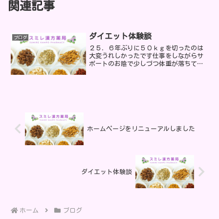
関連記事
ダイエット体験談
ブログ
２５．６年ぶりに５０ｋｇを切ったのは
大変うれしかったです仕事をしながらサ
ポートのお陰で少しづつ体重が落ちてい
ったのは私にとっては信じられない事で
した。これから今の体重を維持していく
ために頑張りますなんちゃって！いろい
ろご指導ありがとうござい...
ホームページをリニューアルしました
ダイエット体験談
ホーム
ブログ